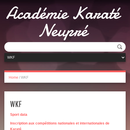
Académie Karaté
Neupré
Home
/
WKF
WKF
Sport data
Inscription aux compétitions nationales et internationales de
Karaté