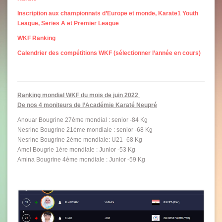
Inscription aux championnats d’Europe et monde, Karate1 Youth
League, Series A et Premier League
WKF Ranking
Calendrier des compétitions WKF (sélectionner l’année en cours)
Ranking mondial WKF du mois de juin 2022
De nos 4 moniteurs de l’Académie Karaté Neupré
Anouar Bougrine 27ème mondial : senior -84 Kg
Nesrine Bougrine 21ème mondiale : senior -68 Kg
Nesrine Bougrine 2ème mondiale: U21 -68 Kg
Amel Bougrie 1ère mondiale : Junior -53 Kg
Amina Bougrine 4ème mondiale : Junior -59 Kg