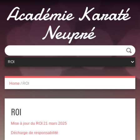
Académie Karaté
Neupré
Home
/
ROI
ROI
Mise à jour du ROI 21 mars 2025
Décharge de responsabilité