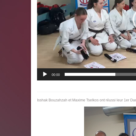
00:00
Isshak Bouzahzah et Maxime Tselkos ont réussi leur 1er D