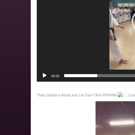
00:00
Théa Daubit a réussi son 1er Dan CIKA-FFKAMA
, 2 ju