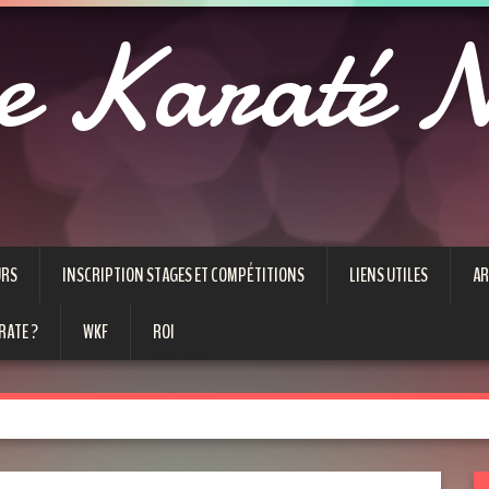
e Karaté N
URS
INSCRIPTION STAGES ET COMPÉTITIONS
LIENS UTILES
AR
RATE ?
WKF
ROI