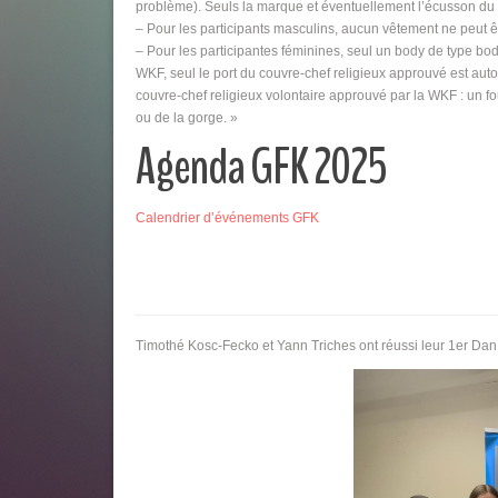
problème). Seuls la marque et éventuellement l’écusson du cl
– Pour les participants masculins, aucun vêtement ne peut êt
– Pour les participantes féminines, seul un body de type b
WKF, seul le port du couvre-chef religieux approuvé est au
couvre-chef religieux volontaire approuvé par la WKF : un fo
ou de la gorge. »
Agenda GFK 2025
Calendrier d’événements GFK
Timothé Kosc-Fecko et Yann Triches ont réussi leur 1er D