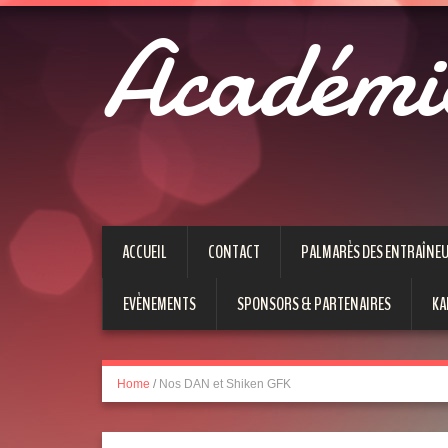
Académi
ACCUEIL
CONTACT
PALMARÈS DES ENTRAÎNE
EVÈNEMENTS
SPONSORS & PARTENAIRES
KA
Home
/
Nos DAN et Shiken GFK