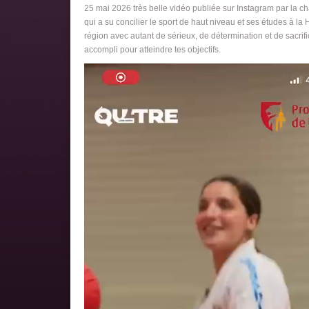
25 mai 2026 très belle vidéo publiée sur Instagram par la c
qui a su concilier le sport de haut niveau et ses études à l
région avec autant de sérieux, de détermination et de sacrifi
accompli pour atteindre tes objectifs.
Lecteur
vidéo