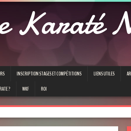
e Karaté N
URS
INSCRIPTION STAGES ET COMPÉTITIONS
LIENS UTILES
AR
RATE ?
WKF
ROI