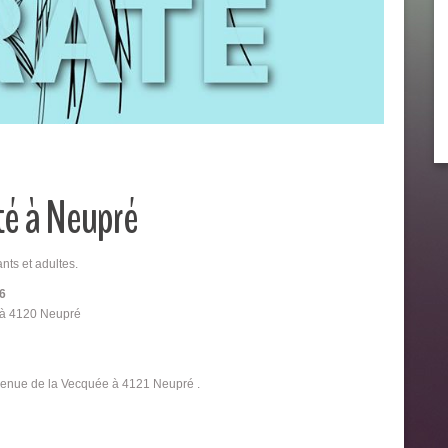
té à Neupré
ts et adultes.
26
e à 4120 Neupré
 Avenue de la Vecquée à 4121 Neupré .