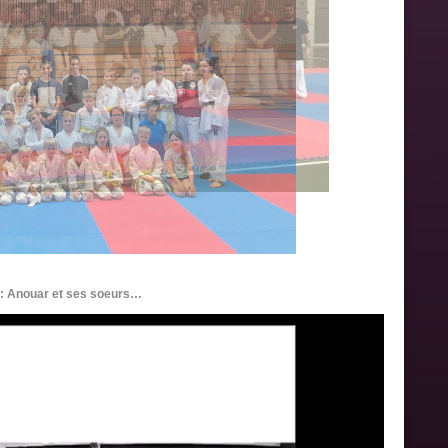
f : Anouar et ses soeurs…