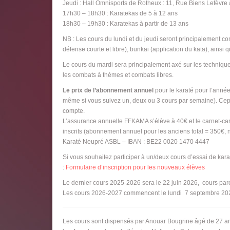
Jeudi : Hall Omnisports de Rotheux : 11, Rue Biens Lefèvr
17h30 – 18h30 : Karatekas de 5 à 12 ans
18h30 – 19h30 : Karatekas à partir de 13 ans
NB : Les cours du lundi et du jeudi seront principalement c
défense courte et libre), bunkai (application du kata), ainsi
Le cours du mardi sera principalement axé sur les technique
les combats à thèmes et combats libres.
Le prix de l’abonnement annuel
pour le karaté pour l’année
même si vous suivez un, deux ou 3 cours par semaine). Cepen
compte.
L’assurance annuelle FFKAMA s’élève à 40€ et le carnet-ca
inscrits (abonnement annuel pour les anciens total = 350€,
Karaté Neupré ASBL – IBAN : BE22 0020 1470 4447
Si vous souhaitez participer à un/deux cours d’essai de karat
:
Formulaire d’inscription pour les nouveaux élèves
Le dernier cours 2025-2026 sera le 22 juin 2026, cours pare
Les cours 2026-2027 commencent le lundi 7 septembre 20
Les cours sont dispensés par Anouar Bougrine âgé de 27 ans