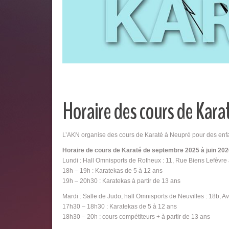
Horaire des cours de Kara
L’AKN organise des cours de Karaté à Neupré pour des enfan
Horaire de cours de Karaté de septembre 2025 à juin 20
Lundi : Hall Omnisports de Rotheux : 11, Rue Biens Lefèvr
18h – 19h : Karatekas de 5 à 12 ans
19h – 20h30 : Karatekas à partir de 13 ans
Mardi : Salle de Judo, hall Omnisports de Neuvilles : 18b,
17h30 – 18h30 : Karatekas de 5 à 12 ans
18h30 – 20h : cours compétiteurs + à partir de 13 ans