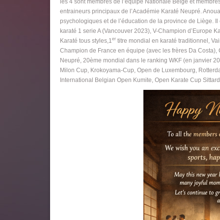
les 4 sont membres de l’équipe Nationale Belge et membres
entraineurs principaux de l’Académie Karaté Neupré. Anoua
psychologiques et de l’éducation de la province de Liège. 
karaté 1 serie A (Vancouver 2023), V-Champion d’Europe 
er
Karaté tous styles,1
titre mondial en karaté traditionnel, V
Champion de France en équipe (avec les frères Da Costa),
Neupré, 20ème mondial dans le ranking WKF (en janvier 2022
Milon Cup, Krokoyama-Cup, Open de Luxembourg, Rotterdam
International Belgian Open Kumite, Open Karate Cup Sittard