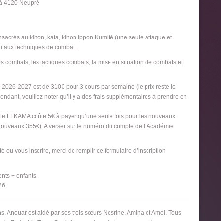
e à 4120 Neupré
onsacrés au kihon, kata, kihon Ippon Kumité (une seule attaque et
 qu’aux techniques de combat.
s combats, les tactiques combats, la mise en situation de combats et
 2026-2027 est de 310€ pour 3 cours par semaine (le prix reste le
dant, veuillez noter qu’il y a des frais supplémentaires à prendre en
rte FFKAMA coûte 5€ à payer qu’une seule fois pour les nouveaux
 nouveaux 355€). A verser sur le numéro du compte de l’Académie
é ou vous inscrire, merci de remplir ce formulaire d’inscription
nts + enfants.
26.
. Anouar est aidé par ses trois sœurs Nesrine, Amina et Amel. Tous