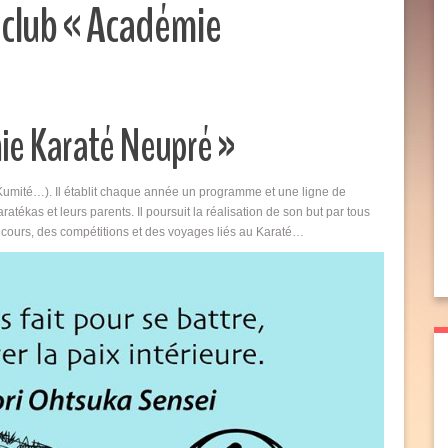
u club « Académie
ie Karaté Neupré »
 Kumité…). Il établit chaque année un programme et une ligne de
atékas et leurs parents. Il poursuit la réalisation de son but par tous
ncours, des compétitions et des voyages liés au Karaté…