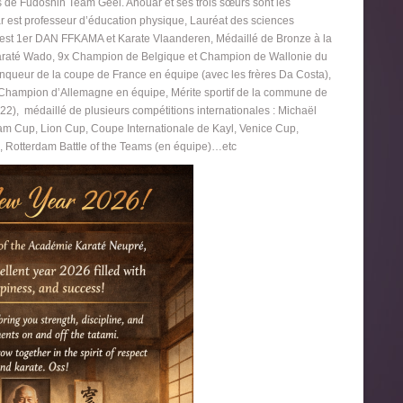
 de Fudoshin Team Geel. Anouar et ses trois sœurs sont les
r est professeur d’éducation physique, Lauréat des sciences
Il est 1er DAN FFKAMA et Karate Vlaanderen, Médaillé de Bronze à la
Karaté Wado, 9x Champion de Belgique et Champion de Wallonie du
ainqueur de la coupe de France en équipe (avec les frères Da Costa),
 Champion d’Allemagne en équipe, Mérite sportif de la commune de
), médaillé de plusieurs compétitions internationales : Michaël
 Cup, Lion Cup, Coupe Internationale de Kayl, Venice Cup,
, Rotterdam Battle of the Teams (en équipe)…etc